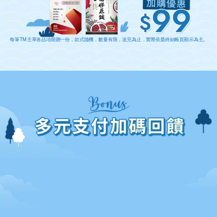
每筆TM主單各品項限贈一份，款式隨機，數量有限，送完為止，實際依最終結帳頁顯示為主。